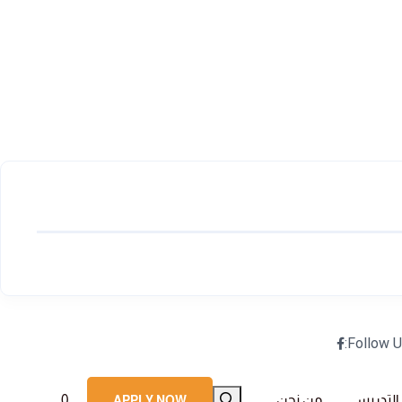
Follow U
 التدريسي
من نحن
0
APPLY NOW